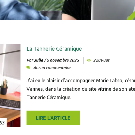
Entrer les caractères d
Veuillez saisir les carac
Don't sh
La Tannerie Céramique
Par
Julie
/
6 novembre 2025
220Vues
Aucun commentaire
J’ai eu le plaisir d’accompagner Marie Labro, céra
Vannes, dans la création du site vitrine de son ate
Tannerie Céramique.
LIRE L'ARTICLE
SS