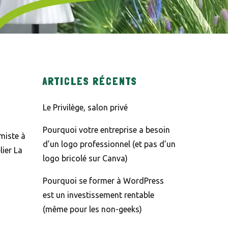
e l'image
10 * 2 = ?
tères affichés dans le CAPTCHA pour vérifier que vous êtes hum
ARTICLES RÉCENTS
ow this popup again
Le Privilège, salon privé
Pourquoi votre entreprise a besoin
miste à
d’un logo professionnel (et pas d’un
lier La
logo bricolé sur Canva)
Pourquoi se former à WordPress
est un investissement rentable
(même pour les non-geeks)