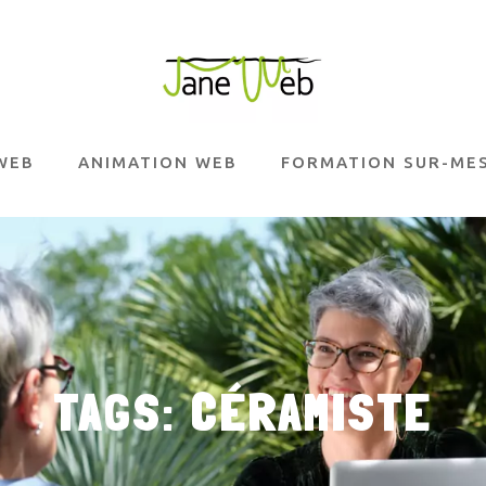
WEB
ANIMATION WEB
FORMATION SUR-ME
Réservez votre diagnost
analyse claire
et indépe
un
pré-menu de site, o
:
80 € HT
(déduit si
TAGS: CÉRAMISTE