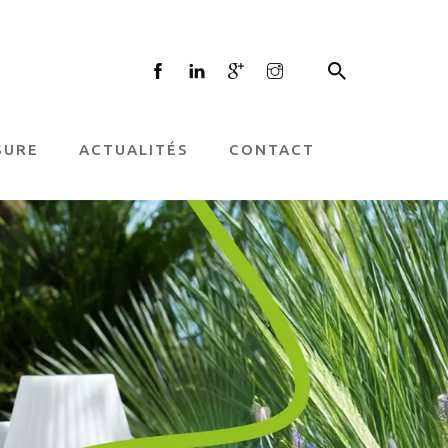
×
SURE
ACTUALITÉS
CONTACT
ic web, vous repartez avec une
ndante, un
plan d’action
concret,
u un audit référencement.
Prix
 tu poursuis avec Jane Web).
Nom
E-mail
N° tél