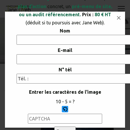
plan d’action
concret, un
pré-menu de site,
ou un audit référencement.
Prix :
80 € HT
×
(déduit si tu poursuis avec Jane Web).
Nom
HABITAPLUS
Home
Actualités
habitAplus
E-mail
N° tél
habitAplus
Par
Julie
/
8 avril 2025
165Vues
Aucun commentaire
Entrer les caractères de l'image
10 - 5 = ?
Veuillez saisir les caractères affichés dans le CAPTCH