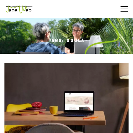
plan d’action
concret, un
pré-menu de site,
×
ou un audit référencement.
Prix :
80 € HT
(déduit si tu poursuis avec Jane Web).
Nom
TAGS: DOULA
E-mail
N° tél
Entrer les caractères de
8 + 2 =
l'image
?
Veuillez saisir les caractères affichés dans le CAPTCH