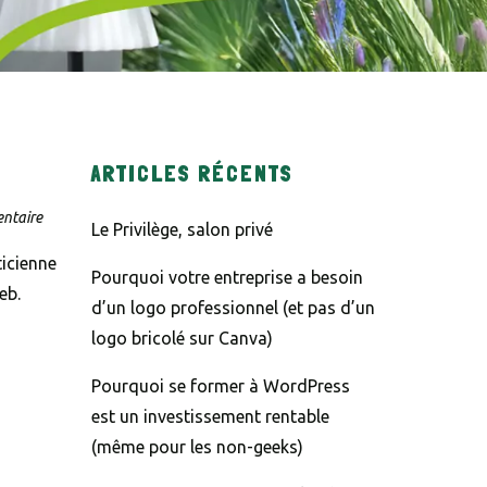
aractères de l'image
6 - 1 = ?
tères affichés dans le CAPTCHA pour vérifier que vous êtes hum
ARTICLES RÉCENTS
ow this popup again
ntaire
Le Privilège, salon privé
icienne
Pourquoi votre entreprise a besoin
eb.
d’un logo professionnel (et pas d’un
logo bricolé sur Canva)
Pourquoi se former à WordPress
est un investissement rentable
(même pour les non-geeks)