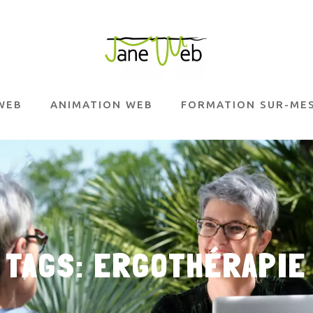
Réservez votre diagnost
WEB
ANIMATION WEB
FORMATION SUR-ME
analyse claire
et indépe
un
pré-menu de site, o
:
80 € HT
(déduit si
TAGS: ERGOTHÉRAPIE