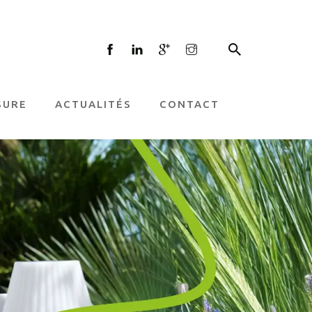
×
ic web, vous repartez avec une
SURE
ACTUALITÉS
CONTACT
ndante, un
plan d’action
concret,
u un audit référencement.
Prix
 tu poursuis avec Jane Web).
Nom
E-mail
N° tél