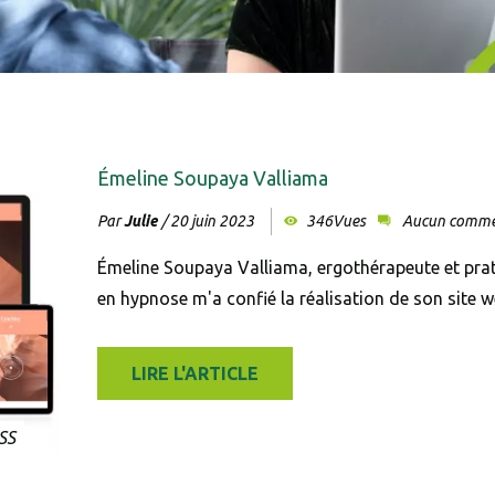
Entrer les c
Veuillez saisir les carac
Émeline Soupaya Valliama
Don't sh
Par
Julie
/
20 juin 2023
346Vues
Aucun comme
Émeline Soupaya Valliama, ergothérapeute et prat
en hypnose m'a confié la réalisation de son site w
LIRE L'ARTICLE
SS