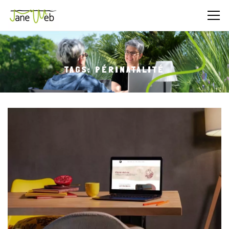
×
ou un audit référencement.
Prix :
80 € HT
(déduit si tu poursuis avec Jane Web).
Nom
TAGS: PÉRINATALITÉ
E-mail
N° tél
Entrer les caractères de
9 - 2 =
l'image
?
Veuillez saisir les caractères affichés dans le CAPTCH
Don't show this popup again