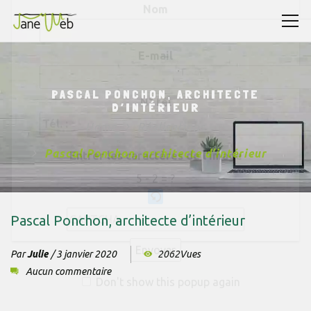
plan d’action
concret, un
pré-menu de site,
ou un audit référencement.
Prix :
80 € HT
×
(déduit si tu poursuis avec Jane Web).
Nom
PASCAL PONCHON, ARCHITECTE
D’INTÉRIEUR
E-mail
Home
Réalisations
Pascal Ponchon, architecte d’intérieur
N° tél
Pascal Ponchon, architecte d’intérieur
Entrer les caractères de l'image
5 - 2 = ?
Par
Julie
/
3 janvier 2020
2062Vues
Aucun commentaire
Veuillez saisir les caractères affichés dans le CAPTCH