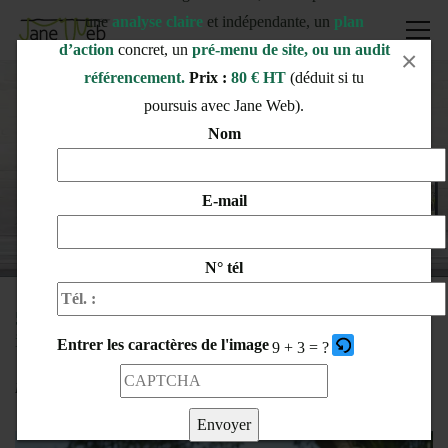
une
analyse claire
et indépendante, un
plan
d’action
concret, un
pré-menu de site, ou un audit
×
référencement.
Prix :
80 € HT
(déduit si tu
poursuis avec Jane Web).
5 SIGNES QU’IL EST TEMPS DE
Nom
REFAIRE VOTRE SITE INTERNET
Home
Actualités
E-mail
5 signes qu’il est temps de refaire votre site internet
N° tél
5 signes qu’il est temps de refaire votre site
internet
Entrer les caractères de l'image
9 + 3 = ?
Par
Julie
/
30 avril 2025
1251Vues
Aucun commentaire
Veuillez saisir les caractères affichés dans le CAPTCHA pour 