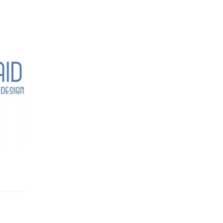
RÉALISATIONS
/
RÉDACTION WEB
/
SITES WORDPRESS
Bois et Fer Création