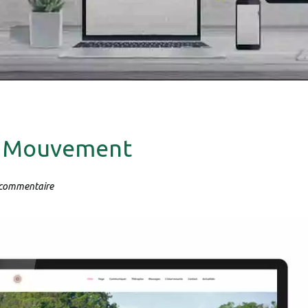
Entrer les c
Veuillez saisir les carac
Don't sh
et Mouvement
commentaire