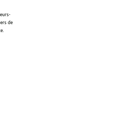
leurs-
iers de
e.