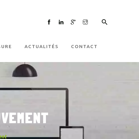
×
ic web, vous repartez avec une
SURE
ACTUALITÉS
CONTACT
ndante, un
plan d’action
concret,
u un audit référencement.
Prix
 tu poursuis avec Jane Web).
Nom
E-mail
UVEMENT
N° tél
ent