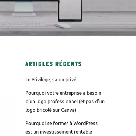
aractères de l'image
7 * 1 = ?
tères affichés dans le CAPTCHA pour vérifier que vous êtes hum
ow this popup again
ARTICLES RÉCENTS
Le Privilège, salon privé
Pourquoi votre entreprise a besoin
d’un logo professionnel (et pas d’un
logo bricolé sur Canva)
Pourquoi se former à WordPress
est un investissement rentable