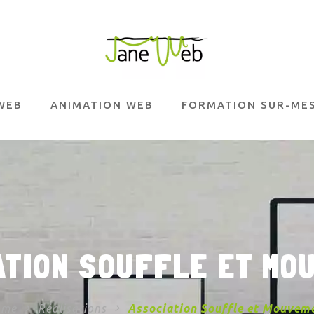
Réservez votre diagnost
WEB
ANIMATION WEB
FORMATION SUR-ME
analyse claire
et indépe
un
pré-menu de site, o
:
80 € HT
(déduit si
ATION SOUFFLE ET MO
ome
Réalisations
Association Souffle et Mouvem